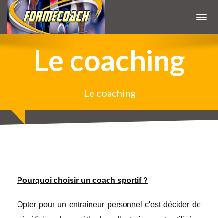
Accueil
Toggl
Le coaching
Le coaching
Le coach
Prestations
Le coaching
Galerie
Tarifs
Contact
Pourquoi choisir un coach sportif ?
Opter pour un entraineur personnel c'est décider de