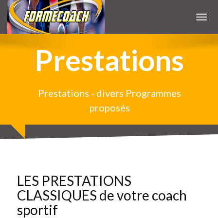
Accueil
Toggl
Le coaching
Prestations
Le coach
Prestations
Prestations - divers Programmes
proposés
Galerie
Tarifs
Contact
LES PRESTATIONS
CLASSIQUES de votre coach
sportif